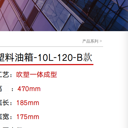
>
产品系列