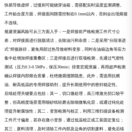
快易导致虚焊，过慢则可能烧穿油箱，需搭配实时温度监测调整。
工件贴合度方面，焊接面间隙需控制在0.1mm以内，否则会出现熔接
不连续。
规避泄漏风险可从三方面入手：一是焊接前严格检测工件尺寸公
差，对焊接面进行脱脂清洁，去除油污和杂质；二是采用“分段渐进
式”焊接路径，避免局部过热导致材料变形，同时在油箱边角等应力
集中处增加焊接重叠区；三是焊接后进行双项检测，先通过气密性
测试（压力0.3-0.5MPa，保压30min）排查宏观泄漏，再用超声检测
确认焊接内部熔合质量，杜绝微观缝隙隐患。此外，需选用抗燃
油、耐高低温的专用焊接助剂，提升长期使用中的密封稳定性。
后续处理关键要点包括：其一，切口微处理，虽三维激光切口较平
整，但高精度场景需用细砂纸轻磨去除细微氧化层，或通过钝化处
理提升耐腐蚀性；其二，变形检测与校正，利用三维扫描设备检测
工件尺寸偏差，若存在微小变形，通过低温校正或工装固定复位；
其三，废料清理，及时清除工件内部及边角的切割废料，避免后续